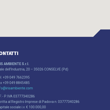
ONTATTI
IS AMBIENTE S.r.l.
ale dell’Industria, 20 – 35026 CONSELVE (Pd)
l. +39 049 7662395
ax +39 049 8845485
nfo@irisambiente.com
F. - P. IVA 03777340286
critta al Registro Imprese di Padova n. 03777340286
pitale sociale i.v. € 100.000,00