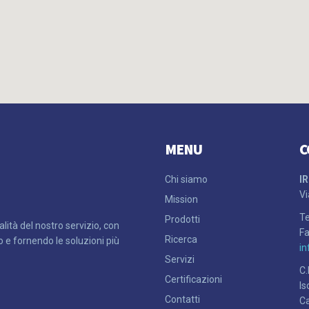
MENU
C
Chi siamo
IR
Vi
Mission
Te
Prodotti
ità del nostro servizio, con
F
Ricerca
do e fornendo le soluzioni più
i
Servizi
C.
Certificazioni
Is
Contatti
Ca