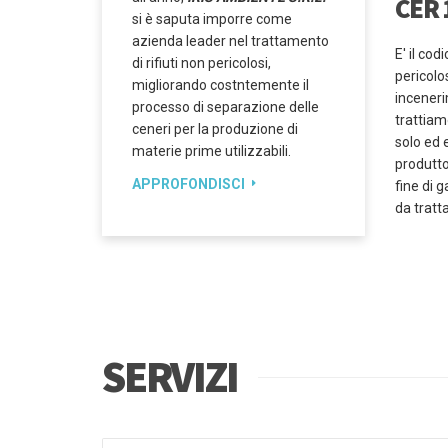
CER 
si è saputa imporre come
azienda leader nel trattamento
E' il cod
di rifiuti non pericolosi,
pericolo
migliorando costntemente il
incenerim
processo di separazione delle
trattiam
ceneri per la produzione di
solo ed 
materie prime utilizzabili.
produtto
APPROFONDISCI
fine di g
da tratta
SERVIZI