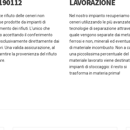
190112
LAVORAZIONE
ice rifiuto delle ceneri non
Nel nostro impianto recuperiamo 
se prodotte da impianti di
ceneri utilizzando le più avanzat
ento dei rifiuti. L'unico che
tecnologie di separazione attrave
o accettando il conferimento
quale vengono separate dai metal
esclusivamente direttamente dai
ferrosi e non, minerali ed eventua
ri. Una valida assicurazione, al
di materiale incombusto. Non a c
arntire la provenienza del rifiuto
una piccolissima percentuale del
re.
materiale lavorato viene destina
impianti di stoccaggio: il resto si
trasforma in materia prima!